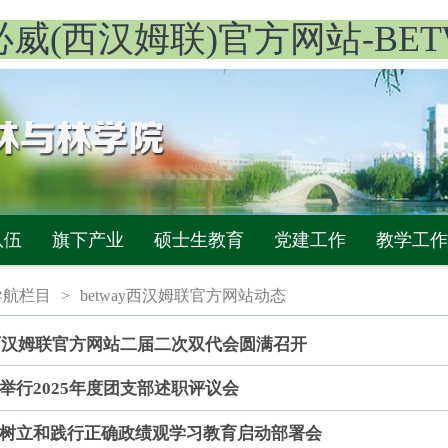
y·必威(西汉姆联)官方网站-BET
队伍
旗下产业
硕士生教育
党建工作
教学工作
导航栏目
>
betway西汉姆联官方网站动态
ay西汉姆联官方网站二届二次双代会圆满召开
举行2025年度团支部述职评议会
树立和践行正确政绩观学习教育启动部署会