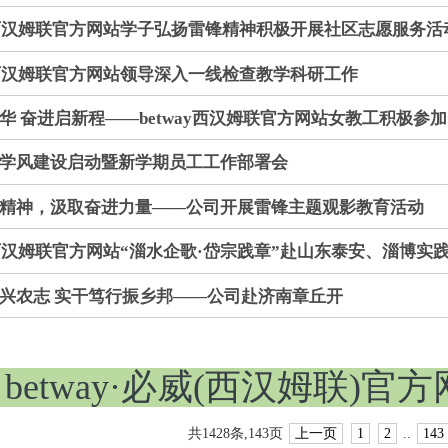
ay西汉姆联官方网站学子弘扬雷锋精神积极开展社区志愿服务活
ay西汉姆联官方网站领导深入一线检查教学科研工作
华 奋进启新程——betway西汉姆联官方网站女教工积极参
学风建设启动暨新学期员工工作部署会
精神，汲取奋进力量——公司开展雷锋主题观影教育活动
ay西汉姆联官方网站“淄水企歌·岱宗践章”赴山东泰安、淄博实
兴农志 实干笃行振乡邦——公司赴济南章丘开
betway·必威(西汉姆联)官方
共1428条,143页
上一页
1
2
..
143