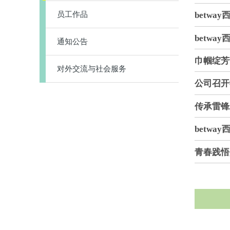
员工作品
betw
betw
通知公告
巾帼绽芳
对外交流与社会服务
公司召开
传承雷锋
betw
青春践悟