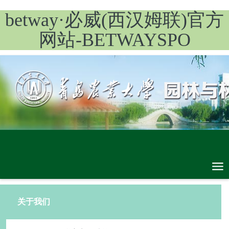
betway·必威(西汉姆联)官方
网站-BETWAYSPO
关于我们