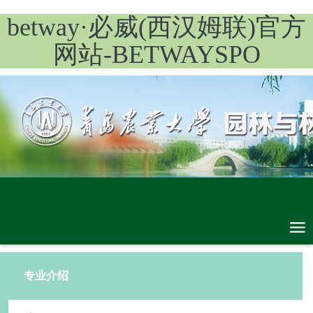
betway·必威(西汉姆联)官方
网站-BETWAYSPO
专业介绍