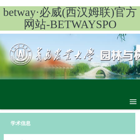
betway·必威(西汉姆联)官方
网站-BETWAYSPO
学术信息