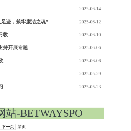
2025-06-14
人足迹，筑牢廉洁之魂”
2025-06-12
习教
2025-06-10
主持开展专题
2025-06-06
政
2025-06-06
2025-05-29
习
2025-05-23
网站-BETWAYSPO
下一页
第页