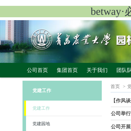
betwa
公司首页
集团首页
关于我们
团队
首页
>
党建工作
【作风谈
党建工作
公司举行
党建园地
公司开展