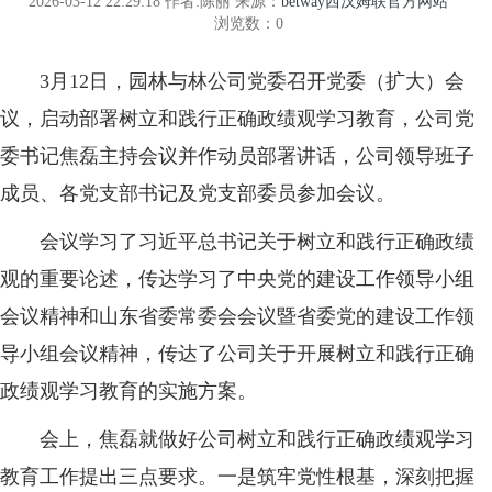
2026-03-12 22:29:18
作者:陈丽
来源：
betway西汉姆联官方网站
浏览数：
0
3月12日，园林与林公司党委召开党委（扩大）会
议，启动部署树立和践行正确政绩观学习教育，公司党
委书记焦磊主持会议并作动员部署讲话，公司领导班子
成员、各党支部书记及党支部委员参加会议。
会议学习了习近平总书记关于树立和践行正确政绩
观的重要论述，传达学习了中央党的建设工作领导小组
会议精神和山东省委常委会会议暨省委党的建设工作领
导小组会议精神，传达了公司关于开展树立和践行正确
政绩观学习教育的实施方案。
会上，焦磊就做好公司树立和践行正确政绩观学习
教育工作提出三点要求。一是筑牢党性根基，深刻把握