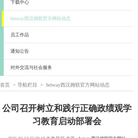
下载中心
betway西汉姆联官方网站动态
员工作品
通知公告
对外交流与社会服务
首页
>
导航栏目
>
betway西汉姆联官方网站动态
公司召开树立和践行正确政绩观学
习教育启动部署会