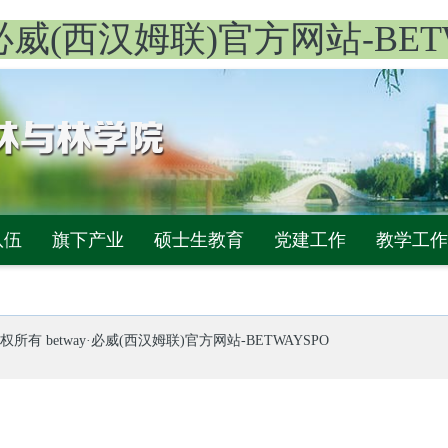
y·必威(西汉姆联)官方网站-BET
队伍
旗下产业
硕士生教育
党建工作
教学工作
权所有 betway·必威(西汉姆联)官方网站-BETWAYSPO