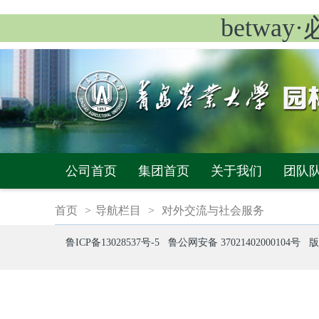
betwa
公司首页
集团首页
关于我们
团队
首页
>
导航栏目
>
对外交流与社会服务
鲁ICP备13028537号-5
鲁公网安备 37021402000104号
版