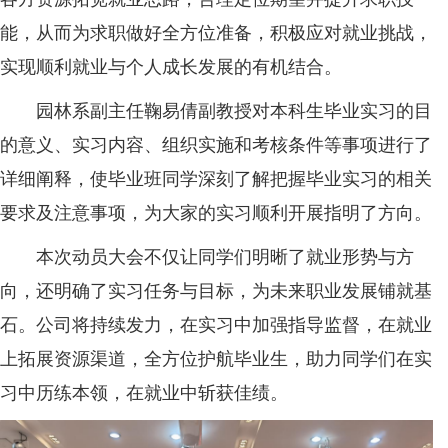
能，从而为求职做好全方位准备，积极应对就业挑战，
实现顺利就业与个人成长发展的有机结合。
园林系副主任鞠易倩副教授对本科生毕业实习的目
的意义、实习内容、组织实施和考核条件等事项进行了
详细阐释，使毕业班同学深刻了解把握毕业实习的相关
要求及注意事项，为大家的实习顺利开展指明了方向。
本次动员大会不仅让同学们明晰了就业形势与方
向，还明确了实习任务与目标，为未来职业发展铺就基
石。公司将持续发力，在实习中加强指导监督，在就业
上拓展资源渠道，全方位护航毕业生，助力同学们在实
习中历练本领，在就业中斩获佳绩。