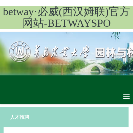
betway·必威(西汉姆联)官方
网站-BETWAYSPO
人才招聘