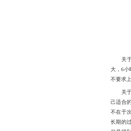
关于院
大，6
不要求
关于学
己适合
不在于
长期的