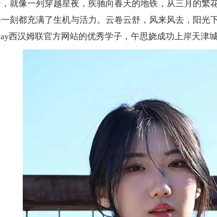
就像一列穿越星夜，疾驰向春天的地铁，从三月的繁花
每一刻都充满了生机与活力。云卷云舒，风来风去，阳光下
tway西汉姆联官方网站的优秀学子，午思娆成功上岸天津