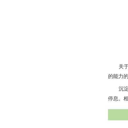
关于心
的能力
沉淀，
停息。相