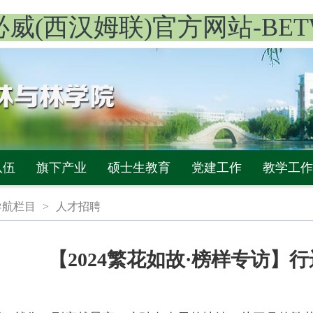
y·必威(西汉姆联)官方网站-BET
队伍
旗下产业
硕士生教育
党建工作
教学工作
导航栏目
>
人才招聘
【2024繁花如故·榜样专访】