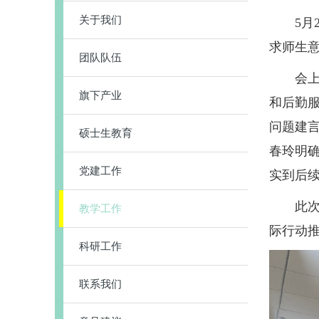
关于我们
5月21
求师生
团队队伍
会上，
旗下产业
和后勤
问题建
硕士生教育
春玲明
党建工作
实到后
此次座
教学工作
际行动
科研工作
联系我们