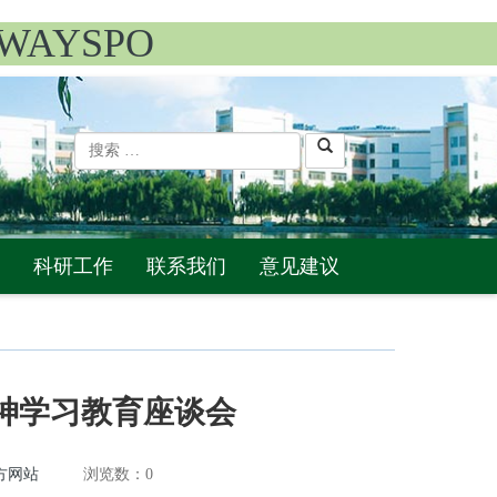
WAYSPO
科研工作
联系我们
意见建议
神学习教育座谈会
官方网站
浏览数：
0