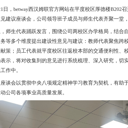
日，betway西汉姆联官方网站在平度校区厚德楼B20
意见建议座谈会，公司领导班子成员与师生代表齐聚一堂
师生代表踊跃发言，围绕公司两校区办学格局，结合自
服务等多个维度提出建设性意见与建议：教师代表聚焦跨
言献策；员工代表就平度校区往返校本部的交通便利性、
确表示，将对收集到的意见进行系统梳理、深入研究，切
续工作中。
谈会以贯彻中央八项规定精神学习教育为契机，有助于
推动公司各项事业高质量发展。