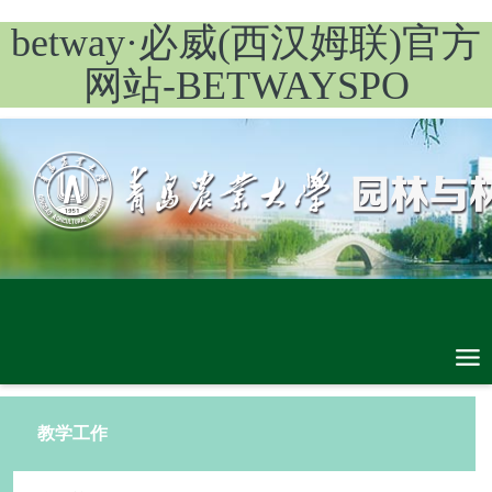
betway·必威(西汉姆联)官方
网站-BETWAYSPO
教学工作