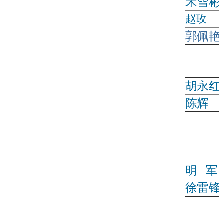
宋雪
赵玫
郭佩
校
胡永
陈辉
联
明 军
徐雷