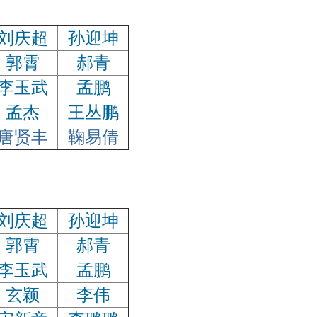
刘庆超
孙迎坤
郭霄
郝青
李玉武
孟鹏
孟杰
王丛鹏
唐贤丰
鞠易倩
刘庆超
孙迎坤
郭霄
郝青
李玉武
孟鹏
玄颖
李伟