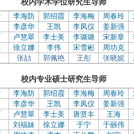
内学术学位研究生导师
玲
李海防
郭绍霞
李海梅
周春玲
李彦华
王凯
李凤仪
姜新强
丽
卢慧翠
李士美
李璐璐
宋新章
妹
徐立娜
李伟
宋雪彬
周功克
张劼
郭佩艳
王彤
张晓妮
内专业硕士研究生导师
玲
李海防
郭绍霞
李海梅
周春玲
李彦华
王凯
李凤仪
姜新强
丽
卢慧翠
李士美
唐贤丰
王海
刘福妹
徐立娜
于宁
于丽伟