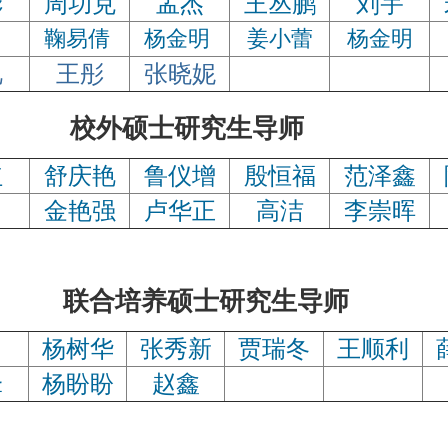
彬
周功克
孟杰
王丛鹏
刘宇
鞠易倩
杨金明
姜小蕾
杨金明
艳
王彤
张晓妮
外硕士研究生导师
红
舒庆艳
鲁仪增
殷恒福
范泽鑫
金艳强
卢华正
高洁
李崇晖
合培养硕士研究生导师
杨树华
张秀新
贾瑞冬
王顺利
锋
杨盼盼
赵鑫