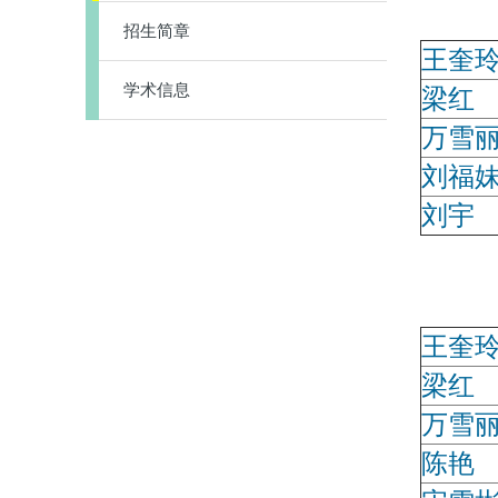
校
招生简章
王奎
学术信息
梁红
万雪
刘福
刘宇
校
王奎
梁红
万雪
陈艳