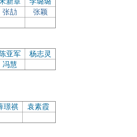
宋新章
李璐璐
张劼
张颖
陈亚军
杨志灵
冯慧
薛璟祺
袁素霞