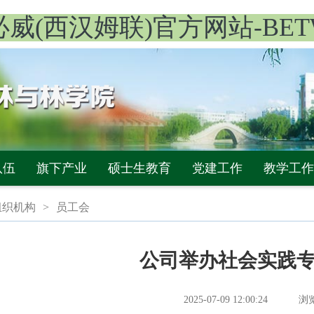
y·必威(西汉姆联)官方网站-BET
队伍
旗下产业
硕士生教育
党建工作
教学工作
组织机构
>
员工会
公司举办社会实践
2025-07-09 12:00:24
浏览