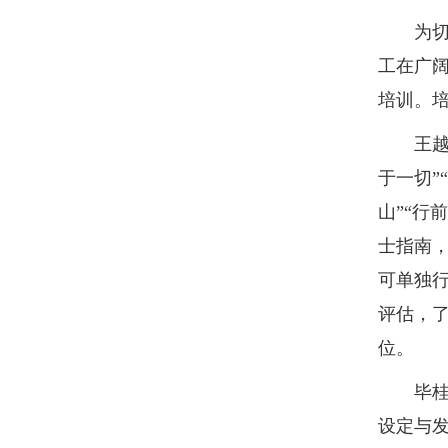
为切实
工在广阔
培训。
王越超以
于一切”
山”“行
士指南，
可单独
评估，
位。
毕桂涛
设定与