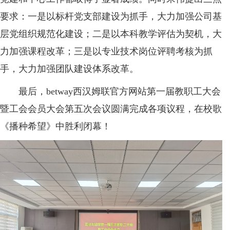
要求：一是以标杆党支部建设为抓手，大力加强公司基
层党组织规范化建设；二是以本科教学评估为契机，大
力加强课程改革；三是以专业技术岗位评聘考核为抓
手，大力加强团队建设体系改革。
最后，betway西汉姆联官方网站第一届教职工大会
暨工会会员大会第五次会议圆满完成各项议程，在校歌
《播种希望》中胜利闭幕！