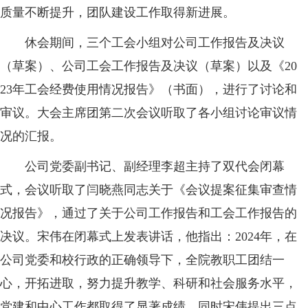
质量不断提升，团队建设工作取得新进展。
休会期间，三个工会小组对公司工作报告及决议
（草案）、公司工会工作报告及决议（草案）以及《20
23年工会经费使用情况报告》（书面），进行了讨论和
审议。大会主席团第二次会议听取了各小组讨论审议情
况的汇报。
公司党委副书记、副经理李超主持了双代会闭幕
式，会议听取了闫晓燕同志关于《会议提案征集审查情
况报告》，通过了关于公司工作报告和工会工作报告的
决议。宋伟在闭幕式上发表讲话，他指出：2024年，在
公司党委和校行政的正确领导下，全院教职工团结一
心，开拓进取，努力提升教学、科研和社会服务水平，
党建和中心工作都取得了显著成绩。同时宋伟提出三点